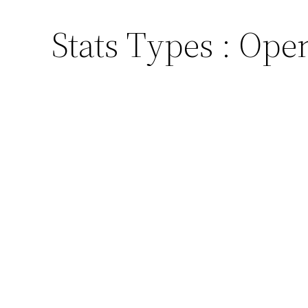
Stats Types :
Ope
Aller
au
contenu